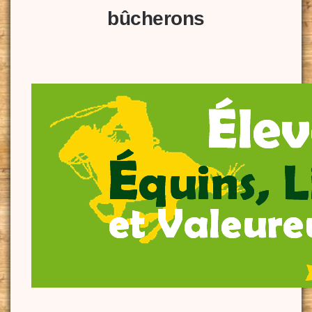
bûcherons