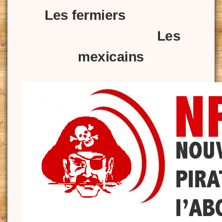
Les fermiers
Les
mexicains