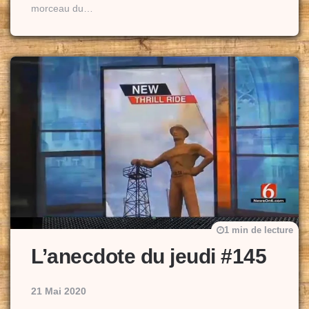
morceau du…
1 min de lecture
L’anecdote du jeudi #145
21 Mai 2020