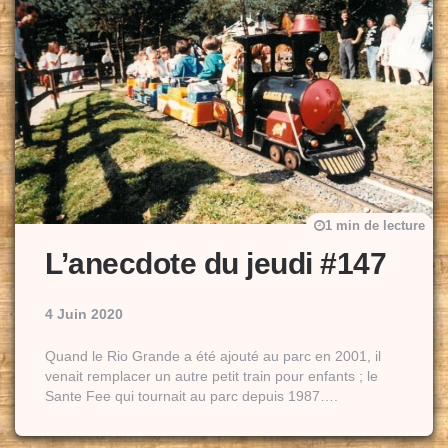
1 min de lecture
L’anecdote du jeudi #147
4 Juin 2020
Quand le Rio Grande a été ajouté au parc en 2001, il
venait remplacer un autre petit train pour enfants ; le
Sante Fee qui tournait au parc depuis 1987….