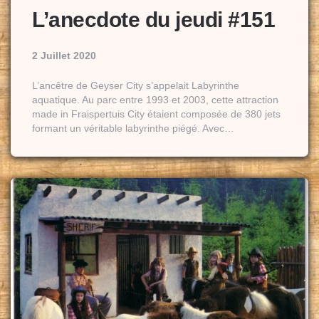
L’anecdote du jeudi #151
2 Juillet 2020
L’ancêtre de Geyser City s’appelait Labyrinthe
aquatique. Au parc entre 1993 et 2003, cette attraction
made in Fraispertuis City étaient composée de 380 jets
formant un véritable labyrinthe piégé. Avec…