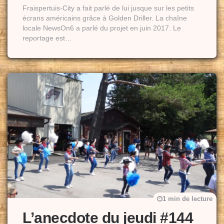
Fraispertuis-City a fait parlé de lui jusque sur les petits
écrans américains grâce à Golden Driller. La chaîne
locale NewsOn6 a parlé du projet en juin 2017. Le
reportage est…
1 min de lecture
L’anecdote du jeudi #144