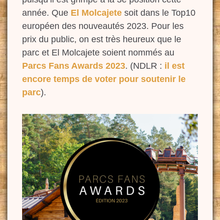
année. Que
El Molcajete
soit dans le Top10
européen des nouveautés 2023. Pour les
prix du public, on est très heureux que le
parc et El Molcajete soient nommés au
Parcs Fans Awards 2023
. (NDLR :
il est
encore temps de voter pour soutenir le
parc
).