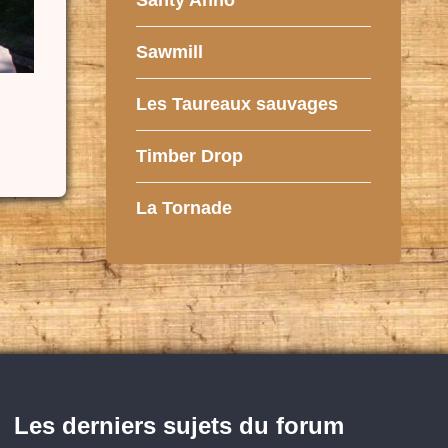
Santy Anno
Sawmill
Les Taureaux sauvages
Timber Drop
La Tornade
Les derniers sujets du forum