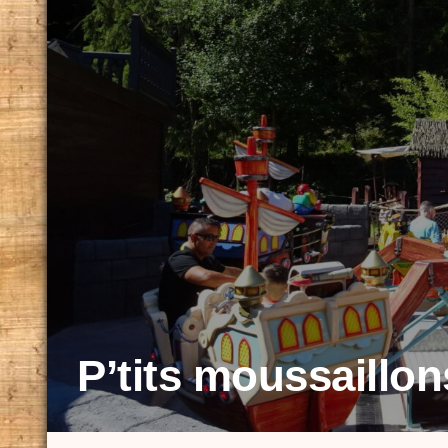
P’tits moussaillon