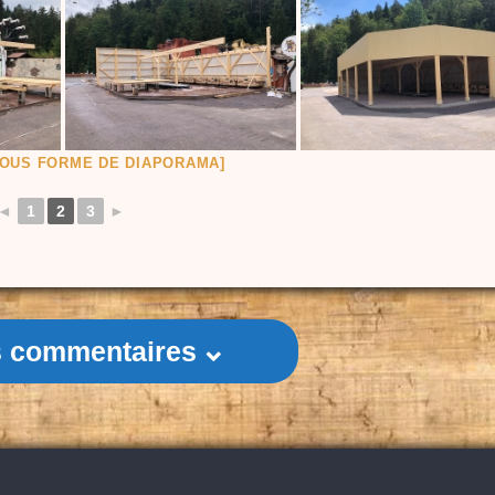
OUS FORME DE DIAPORAMA]
◄
1
2
3
►
es commentaires