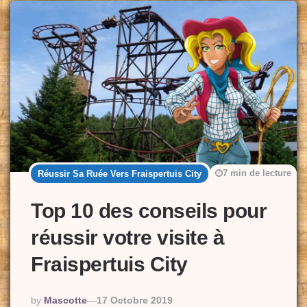
7 min de lecture
Réussir Sa Ruée Vers Fraispertuis City
Top 10 des conseils pour
réussir votre visite à
Fraispertuis City
Posted
By
Mascotte
17 Octobre 2019