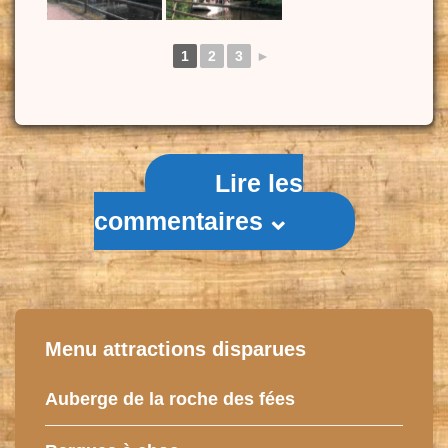
1
2
3
►
Lire les
commentaires
Menu attractions disparues
Auberge de la roche des fées