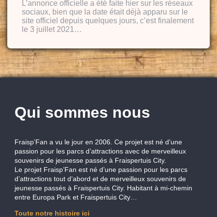
L’annonce officielle a été faite hier sur les réseaux
sociaux, bien que la date était déjà apparu sur le
site officiel depuis quelques jours, c’est finalement
le 3 juillet 2021…
Qui sommes nous
Fraisp’Fan a vu le jour en 2006. Ce projet est né d’une
passion pour les parcs d’attractions avec de merveilleux
souvenirs de jeunesse passés à Fraispertuis City.
Le projet Fraisp’Fan est né d’une passion pour les parcs
d’attractions tout d’abord et de merveilleux souvenirs de
jeunesse passés à Fraispertuis City. Habitant à mi-chemin
entre Europa Park et Fraispertuis City…
Toute notre histoire ici