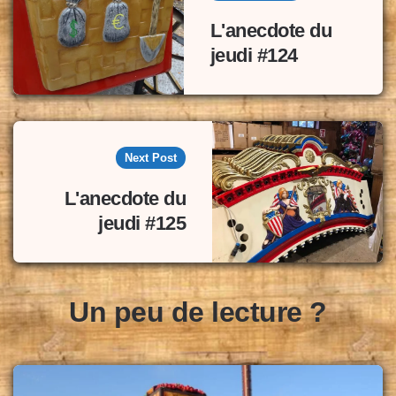
L'anecdote du
jeudi #124
Next Post
L'anecdote du
jeudi #125
Un peu de lecture ?