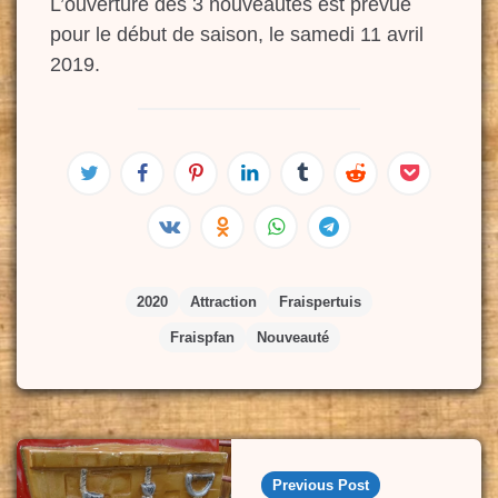
L’ouverture des 3 nouveautés est prévue
pour le début de saison, le samedi 11 avril
2019.
2020
Attraction
Fraispertuis
Fraispfan
Nouveauté
Post
navigation
Previous Post