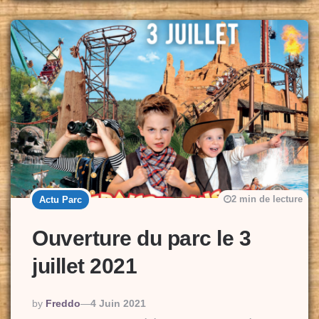
2 min de lecture
Actu Parc
Ouverture du parc le 3
juillet 2021
Posted
By
Freddo
4 Juin 2021
By