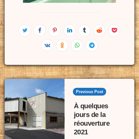
Post
navigation
Previous Post
À quelques
jours de la
réouverture
2021