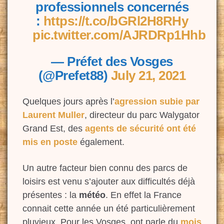
professionnels concernés
:
https://t.co/bGRl2H8RHy
pic.twitter.com/AJRDRp1Hhb
— Préfet des Vosges
(@Prefet88)
July 21, 2021
Quelques jours après l’
agression subie par
Laurent Muller
, directeur du parc Walygator
Grand Est, des
agents de sécurité ont été
mis en poste
également.
Un autre facteur bien connu des parcs de
loisirs est venu s’ajouter aux difficultés déjà
présentes : la
météo
. En effet la France
connait cette année un été particulièrement
pluvieux. Pour les Vosges, ont parle du
mois