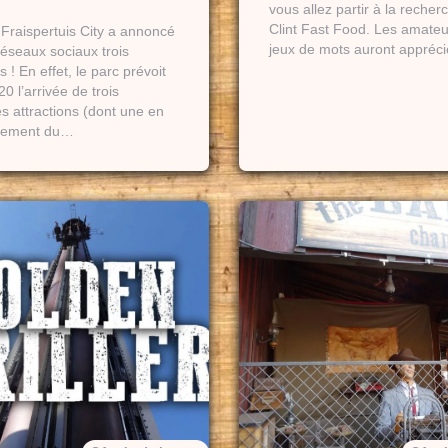
vous allez partir à la recher
Clint Fast Food. Les amateu
 Fraispertuis City a annoncé
jeux de mots auront appréc
réseaux sociaux trois
s ! En effet, le parc prévoit
0 l’arrivée de trois
s attractions (dont une en
cement du…