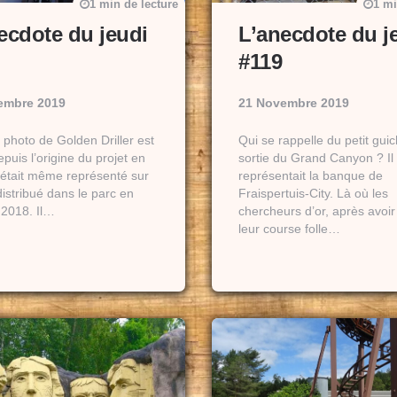
1 min de lecture
1 mi
ecdote du jeudi
L’anecdote du j
#119
embre 2019
21 Novembre 2019
 photo de Golden Driller est
Qui se rappelle du petit guic
puis l’origine du projet en
sortie du Grand Canyon ? Il
l était même représenté sur
représentait la banque de
distribué dans le parc en
Fraispertuis-City. Là où les
 2018. Il…
chercheurs d’or, après avoir
leur course folle…