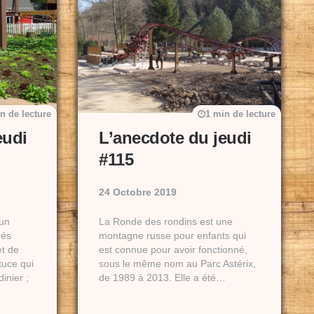
n de lecture
1 min de lecture
eudi
L’anecdote du jeudi
#115
24 Octobre 2019
’un
La Ronde des rondins est une
vés
montagne russe pour enfants qui
et de
est connue pour avoir fonctionné,
tuce qui
sous le même nom au Parc Astérix,
inier ;
de 1989 à 2013. Elle a été…