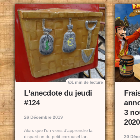
1 min de lecture
L’anecdote du jeudi
Frai
#124
anno
3 no
26 Décembre 2019
2020
Alors que l’on viens d’apprendre la
disparition du petit carrousel far-
20 Déc