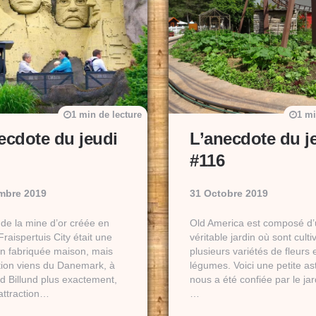
1 min de lecture
1 mi
ecdote du jeudi
L’anecdote du j
#116
mbre 2019
31 Octobre 2019
 de la mine d’or créée en
Old America est composé d
raispertuis City était une
véritable jardin où sont culti
ion fabriquée maison, mais
plusieurs variétés de fleurs 
ation viens du Danemark, à
légumes. Voici une petite as
d Billund plus exactement,
nous a été confiée par le jard
attraction…
…