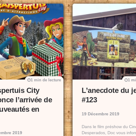
1 min de lecture
1 mi
spertuis City
L’anecdote du j
nce l’arrivée de
#123
uveautés en
19 Décembre 2019
Dans le film préshow du Cin
embre 2019
Desperados, Doc vous info