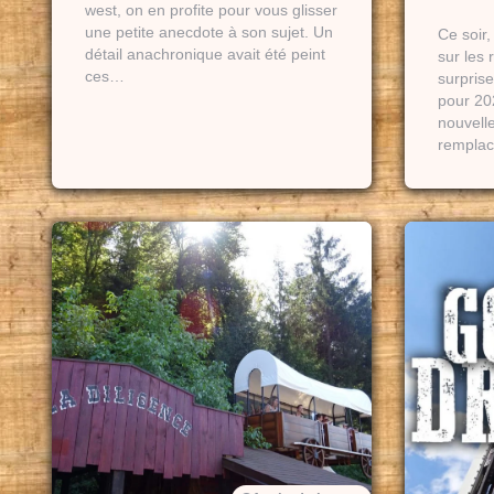
west, on en profite pour vous glisser
une petite anecdote à son sujet. Un
Ce soir,
détail anachronique avait été peint
sur les 
ces…
surprise
pour 202
nouvelle
rempla