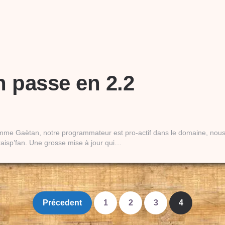
n passe en 2.2
omme Gaëtan, notre programmateur est pro-actif dans le domaine, no
raisp’fan. Une grosse mise à jour qui…
Précedent
1
2
3
4