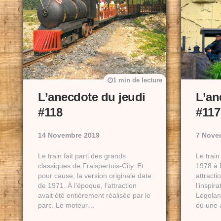
1 min de lecture
L’anecdote du jeudi
L’an
#118
#117
14 Novembre 2019
7 Nove
Le train fait parti des grands
Le train
classiques de Fraispertuis-City. Et
1978 à F
pour cause, la version originale date
attract
de 1971. À l’époque, l’attraction
l’inspir
avait été entièrement réalisée par le
Legolan
parc. Le moteur…
où une 