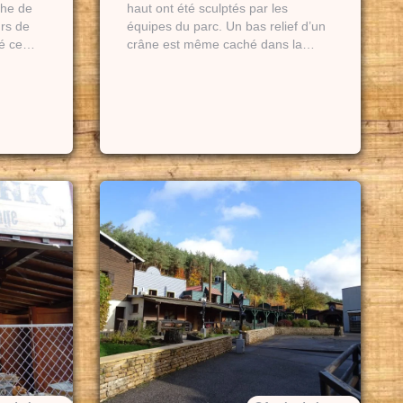
che de
haut ont été sculptés par les
rs de
équipes du parc. Un bas relief d’un
ié ce…
crâne est même caché dans la…