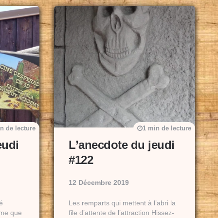
n de lecture
1 min de lecture
eudi
L’anecdote du jeudi
#122
12 Décembre 2019
é
Les remparts qui mettent à l’abri la
rme que
file d’attente de l’attraction Hissez-