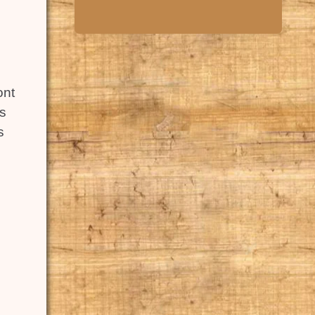
ont
s
s