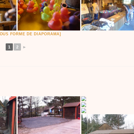
OUS FORME DE DIAPORAMA]
1
2
►