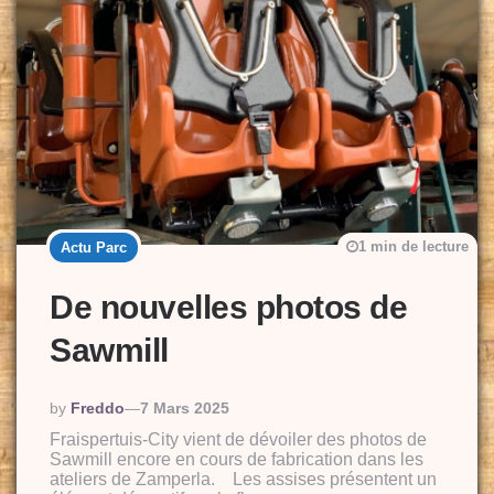
1 min de lecture
Actu Parc
De nouvelles photos de
Sawmill
Posted
By
Freddo
7 Mars 2025
By
Fraispertuis-City vient de dévoiler des photos de
Sawmill encore en cours de fabrication dans les
ateliers de Zamperla. Les assises présentent un