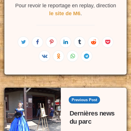
Pour revoir le reportage en replay, direction
le site de M6
.
Post
navigation
Previous Post
Dernières news
du parc