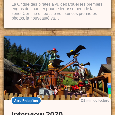
By
La Crique des pirates a vu débarquer les premiers
engins de chantier pour le terrassement de la
zone. Comme on peut le voir sur ces premières
photos, la nouveauté va…
1 min de lecture
Actu Fraisp'fan
Interview 2020