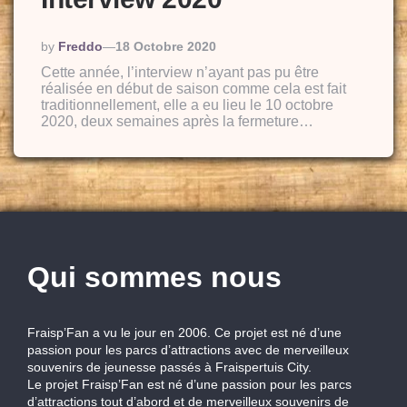
Posted
By
Freddo
18 Octobre 2020
By
Cette année, l’interview n’ayant pas pu être
réalisée en début de saison comme cela est fait
traditionnellement, elle a eu lieu le 10 octobre
2020, deux semaines après la fermeture…
Qui sommes nous
Fraisp’Fan a vu le jour en 2006. Ce projet est né d’une
passion pour les parcs d’attractions avec de merveilleux
souvenirs de jeunesse passés à Fraispertuis City.
Le projet Fraisp’Fan est né d’une passion pour les parcs
d’attractions tout d’abord et de merveilleux souvenirs de