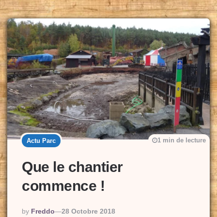
1 min de lecture
Actu Parc
Que le chantier
commence !
Posted
By
Freddo
28 Octobre 2018