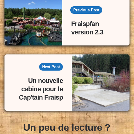
navigation
Previous Post
Fraispfan
version 2.3
Next Post
Un nouvelle
cabine pour le
Cap'tain Fraisp
Un peu de lecture ?