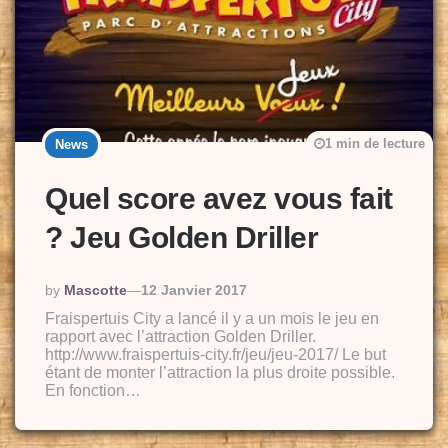
1 min de lecture
News
Quel score avez vous fait
? Jeu Golden Driller
Posted
By
Mascotte
12 Janvier 2017
By
Fraispertuis City a lancé il y a un mois le jeu en
rapport avec l’attraction Golden Driller.
http://www.fraispertuis-city.fr/jeu/jeu-2017/ Le but
étant de monter l’attraction la plus droite possible.
En fonction…