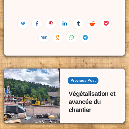
Post
navigation
Previous Post
Végétalisation et
avancée du
chantier