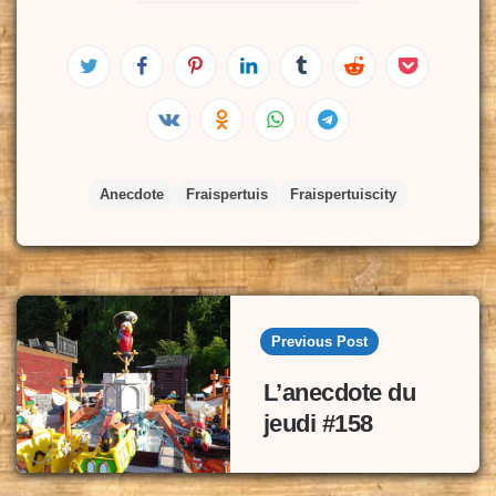
Anecdote
Fraispertuis
Fraispertuiscity
Post
navigation
Previous Post
L’anecdote du
jeudi #158