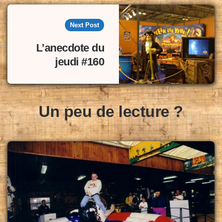
Next Post
L’anecdote du
jeudi #160
Un peu de lecture ?