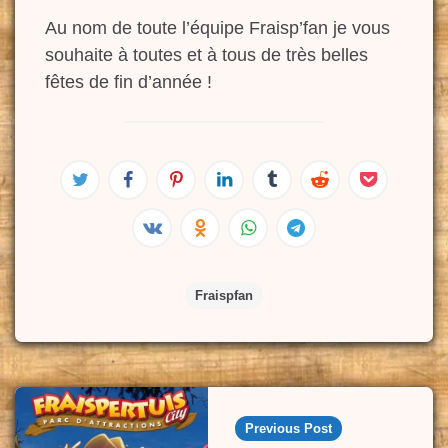
Au nom de toute l’équipe Fraisp’fan je vous
souhaite à toutes et à tous de très belles
fêtes de fin d’année !
Fraispfan
Post
navigation
Previous Post