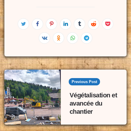
Post
navigation
Previous Post
Végétalisation et
avancée du
chantier