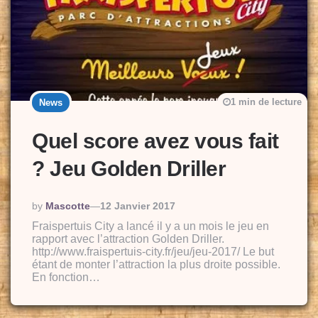
1 min de lecture
News
Quel score avez vous fait
? Jeu Golden Driller
Posted
By
Mascotte
12 Janvier 2017
By
Fraispertuis City a lancé il y a un mois le jeu en
rapport avec l’attraction Golden Driller.
http://www.fraispertuis-city.fr/jeu/jeu-2017/ Le but
étant de monter l’attraction la plus droite possible.
En fonction…